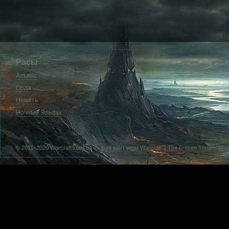
Расы
Альянс
Орда
Нежить
Ночные Эльфы
© 2011–2020 Warcraft3.org.ua —
фан сайт игры Warcraft 3 The Frozen Throne
. Ис