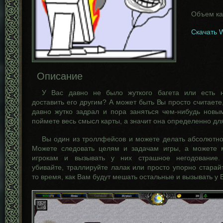
Объем ка
Скачать 
Описание
У Вас давно не было жуткого багета или есть 
доставить его другим? А может быть Вы просто считаете,
давно жутко задрал и пора заняться чем-нибудь новы
поймете весь смысл карты, а значит она определенно дл
Вы один из троллфейсов и можете делать абсолютно 
Можете следовать целям и задачам игры, а можете 
игрокам и вызывать у них страшное негодование. 
убивайте, траллируйте лалак или просто упорно старайт
то время, как Вам будут мешать остальные и вызывать у 