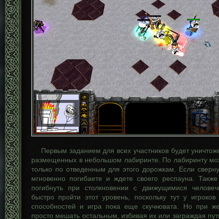
Первым заданием для всех участников будет уничтож
размещенных в небольшом лабиринте. По лабиринту м
только по отведенным для этого дорожкам. Если сверну
мгновенно погибаете и ждете своего респауна. Такж
погибнуть при столкновении с движущимися человеч
быстро пройти этот уровень, поскольку тут у игроков
способностей и игра пока еще скучновата. Но при 
просто мешать остальным, избивая их или заграждая путь