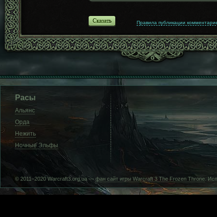
Правила публикации комментари
Расы
Альянс
Орда
Нежить
Ночные Эльфы
© 2011–2020 Warcraft3.org.ua —
фан сайт игры Warcraft 3 The Frozen Throne
. Ис