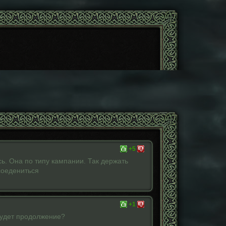
+5
ь. Она по типу кампании. Так держать
соедениться
+1
Будет продолжение?