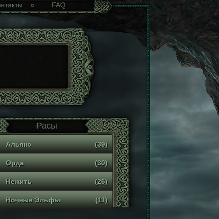
онтакты
FAQ
Расы
Альянс
(39)
Орда
(30)
Нежить
(26)
Ночные Эльфы
(11)