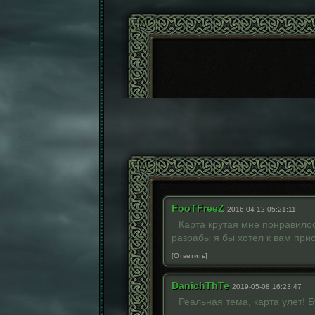
FooTFreeZ
2016-04-12 05:21:11
Карта крутая мне понравилос
разрабы я бы хотел к вам при
[Ответить]
DanichThTe
2019-05-08 16:23:47
Реальная тема, карта улет! 