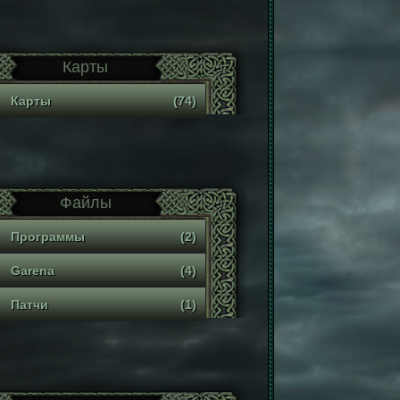
Карты
Карты
(74)
Файлы
Программы
(2)
Garena
(4)
Патчи
(1)