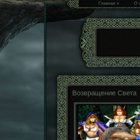
Главная
О 
Возвращение Света