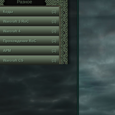
Разное
Коды
(1)
Warcraft 3 RoC
(1)
Warcraft 4
(1)
Прохождение RoC
(1)
APM
(1)
Warcraft CS
(1)