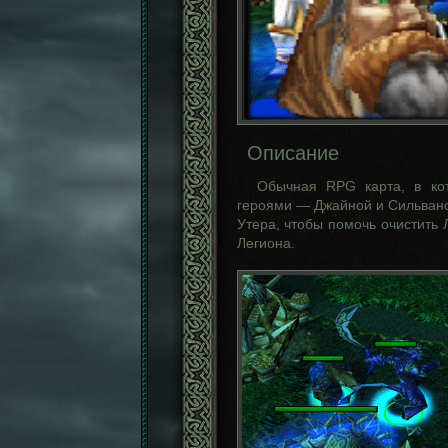
Описание
Обычная RPG карта, в кот
героями — Джайной и Сильваной
Утера, чтобы помочь очистить
Легиона.