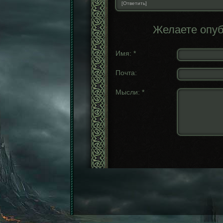
[Ответить]
Желаете опу
Имя:
*
Почта:
Мысли:
*