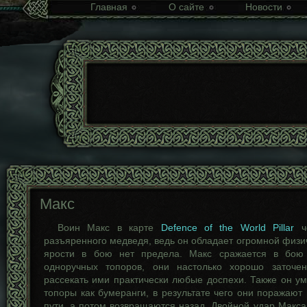
Главная
О сайте
Новости
Макс
Воин Макс в карте
Defence of the World Pillar
че
разъяренного медведя, ведь он обладает огромной физич
ярости в бою нет предела. Макс сражается в бо
одноручных топоров, они настолько хорошо заточе
рассекать ими практически любые доспехи. Также он ум
топоры как бумеранги, в результате чего они поражают
пути, а потом возвращаются назад. Двойной удар Макса