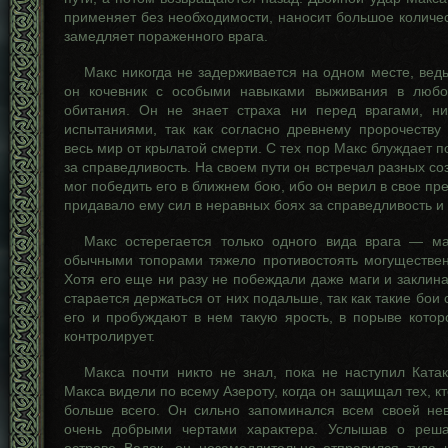
применяет без необходимости, наносит большое количес
замедляет пораженного врага.
Макс никогда не задерживается на одном месте, вед
он кочевник с особыми навыками выживания в любо
обитания. Он не знает страха ни перед врагами, н
испытаниями, так как согласно древнему пророчеству
весь мир от крылатой смерти. С тех пор Макс блуждает п
за справедливость. На своем пути он встречал разных со
мог победить его в ближнем бою, ибо он верил в свое пр
придавало ему сил в неравных боях за справедливость и 
Макс остерегается только одного вида врага — ма
обычными топорами тяжело противостоять могуществе
Хотя его еще ни разу не побеждали даже маги и заклина
старается держаться от них подальше, так как такие бои
его и пробуждают в нем такую ярость, в порыве котор
контролирует.
Макса почти никто не знал, пока не наступил Катак
Макса видели по всему Азероту, когда он защищал тех, к
больше всего. Он сильно запоминался всем своей не
очень добрыми чертами характера. Услышав о реш