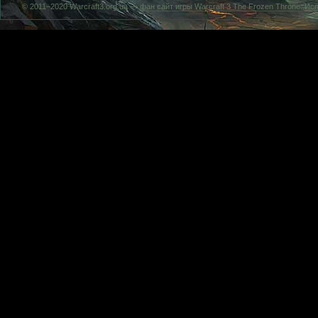
© 2011–2020 Warcraft3.org.ua —
фан сайт игры Warcraft 3 The Frozen Throne
. Ис