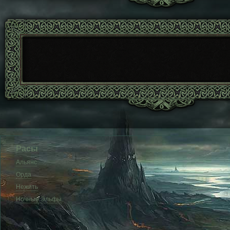
Расы
Альянс
Орда
Нежить
Ночные Эльфы