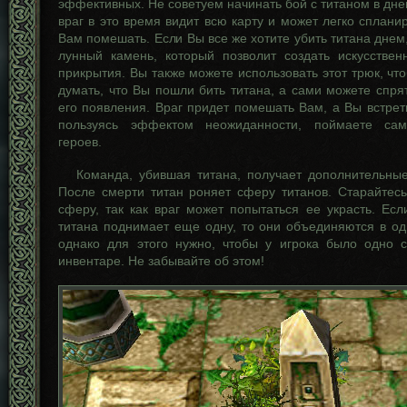
эффективных. Не советуем начинать бой с титаном в днев
враг в это время видит всю карту и может легко спланир
Вам помешать. Если Вы все же хотите убить титана днем,
лунный камень, который позволит создать искусстве
прикрытия. Вы также можете использовать этот трюк, что
думать, что Вы пошли бить титана, а сами можете спря
его появления. Враг придет помешать Вам, а Вы встрет
пользуясь эффектом неожиданности, поймаете са
героев.
Команда, убившая титана, получает дополнительные
После смерти титан роняет сферу титанов. Старайтесь
сферу, так как враг может попытаться ее украсть. Ес
титана поднимает еще одну, то они объединяются в о
однако для этого нужно, чтобы у игрока было одно 
инвентаре. Не забывайте об этом!