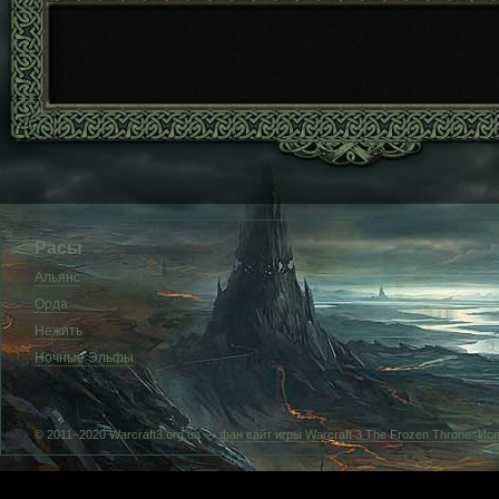
Расы
Альянс
Орда
Нежить
Ночные Эльфы
© 2011–2020 Warcraft3.org.ua —
фан сайт игры Warcraft 3 The Frozen Throne
. Ис