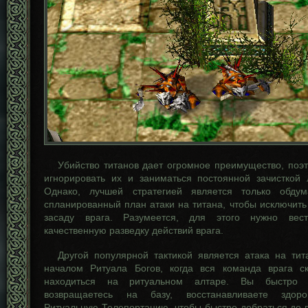
Убийство титанов дает огромное преимущество, поэт
игнорировать их и заниматься постоянной зачисткой 
Однако, лучшей стратегией является только обд
спланированный план атаки на титана, чтобы исключит
засаду врага. Разумеется, для этого нужно вес
качественную разведку действий врага.
Другой популярной тактикой является атака на тит
началом Ритуала Богов, когда вся команда врага с
находиться на ритуальном алтаре. Вы быстро у
возвращаетесь на базу, восстанавливаете здоро
Ритуальную Телепортацию, чтобы быстро добраться до в