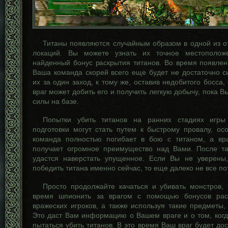
Титаны появляются случайным образом в одной из о
локаций. Вы можете узнать их точное местоположе
найденный бонус раскрытия титанов. Во время появлен
Ваша команда скорей всего еще будет не достаточно с
их за один заход, к тому же, оставив недобитого босса,
враг может добить его и получить легкую добычу, пока В
силы на базе.
Попытки убить титанов на ранних стадиях игр
подготовки могут стать путем к быстрому провалу, ос
команда полностью погибает в бою с титаном, а вр
получает огромное преимущество над Вами. После т
удастся наверстать упущенное. Если Вы не уверены
победить титана именно сейчас, то еще далеко не все по
Просто продолжайте качаться и убивать монстров, 
время шпионить за врагом с помощью бонусов рас
вражеских игроков, а также используя такие предметы, 
Это даст Вам информацию о Вашем враге и о том, когд
пытаться убить титанов. В это время Ваш враг будет до