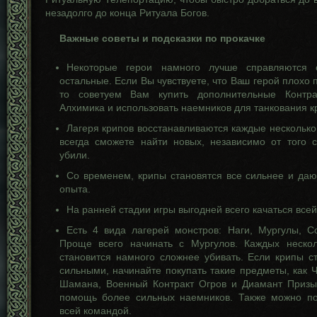
незадолго до конца Ритуала Богов.
Важные советы и подсказки по прокачке
Некоторые герои намного лучше справляются 
остальные. Если Вы чувствуете, что Ваш герой плохо п
то советуем Вам купить дополнительные Контр
Алхимика и использовать наемников для танкования к
Лагеря крипов восстанавливаются каждые несколько
всегда сможете найти новых, независимо от того 
убили.
Со временем, крипы становятся все сильнее и даю
опыта.
На ранней стадии игры выгодней всего качаться все
Есть 4 вида лагерей монстров: Наги, Мургулы, С
Проще всего начинать с Мургулов. Каждых нескол
становится намного сложнее убивать. Если крипы с
сильными, начинайте покупать такие предметы, как 
Шамана, Военный Контракт Огров и Диамант Призы
помощь более сильных наемников. Также можно по
всей командой.