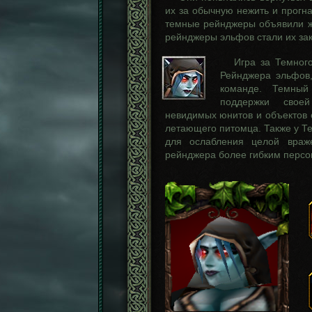
их за обычную нежить и прогна
темные рейнджеры объявили ж
рейнджеры эльфов стали их за
Игра за Темног
Рейнджера эльфов,
команде. Темный
поддержки своей
невидимых юнитов и объектов 
летающего питомца. Также у Т
для ослабления целой враж
рейнджера более гибким персо