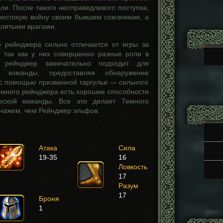
ли. После такого несправедливого поступка,
естокую войну своим бывшим союзникам, а
клятыми врагами.
о рейнджера сильно отличается от игры за
 так как у них совершенно разные роли в
 рейнджер замечательно подходит для
 команды, предоставляя обнаружение
с помощью призванной гаргульи — сильного
емного рейнджера есть хорошие способности
еской команды. Все это делает Темного
нажем, чем Рейнджер эльфов.
Атака
Сила
19-35
16
Ловкость
17
Разум
17
Броня
1