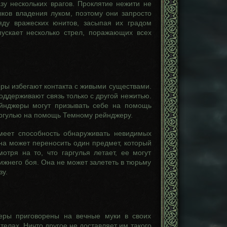
зу нескольких врагов. Проклятие нежити не
ыков владения луком, поэтому они запросто
яду вражеских юнитов, засыпая их градом
пускает несколько стрел, поражающих всех
ы избегают контакта с живыми существами.
поддерживают связь только с другой нежитью.
йнджеры могут призывать себе на помощь
аргулью на помощь Темному рейнджеру.
меет способность обнаруживать невидимых
на может переносить один предмет, который
отря на то, что гаргулья летает, ее могут
лижнего боя. Она не может залететь в тюрьму
зу.
еры приговорены на вечные муки в своих
телах. Ничто другое не доставляет им такого