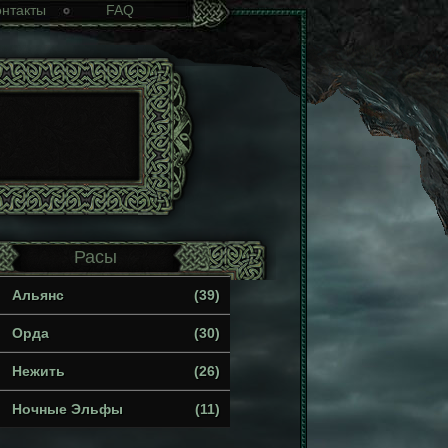
онтакты
FAQ
Расы
Альянс
(39)
Орда
(30)
Нежить
(26)
Ночные Эльфы
(11)