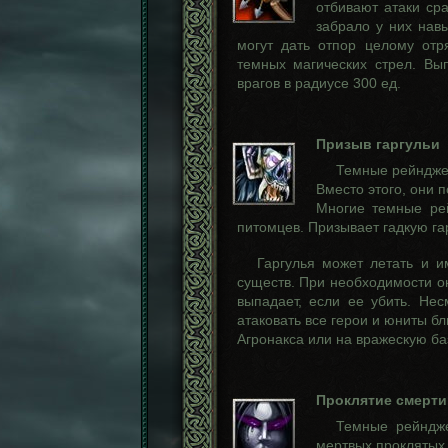
отбивают атаки сра
забрало у них нав
могут дать отпор целому отр
темных магических стрел. Вы
врагов в радиусе 300 ед.
Призыв гаргульи
Темные рейнджер
Вместо этого, они 
Многие темные ре
питомцев. Призывает гадкую г
Гаргулья может летать и и
существ. При необходимости о
выпадает, если ее убить. Несм
атаковать все герои и юниты б
Агронакса или на вражескую ба
Проклятие смерти
Темные рейндж
мертвых проклятых 