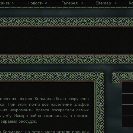
сайте
Новости
Галерея
Sitemap
К
ролевство эльфов Кельталас было разрушено
са. При этом почти все население эльфов
ения некроманты Артаса воскресили самых
лужбу. Вскоре война закончилась, а темные
 здравый рассудок.
в Кельталас, но оставшиеся жители приняли