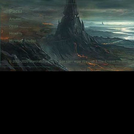
Расы
Альянс
Орда
Нежить
Ночные Эльфы
© 2011–2020 Warcraft3.org.ua —
фан сайт игры Warcraft 3 The Frozen Throne
. Ис