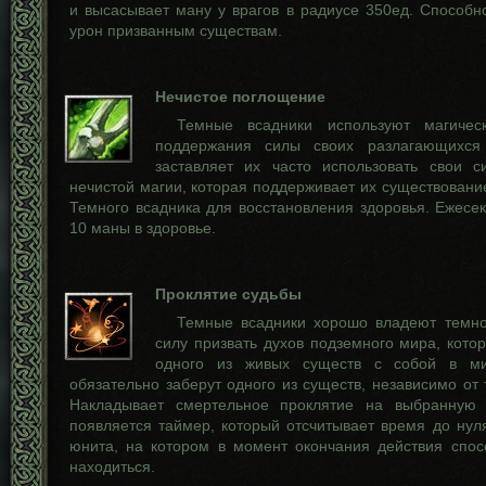
и высасывает ману у врагов в радиусе 350ед. Способн
урон призванным существам.
Нечистое поглощение
Темные всадники используют магиче
поддержания силы своих разлагающихся 
заставляет их часто использовать свои 
нечистой магии, которая поддерживает их существовани
Темного всадника для восстановления здоровья. Ежесе
10 маны в здоровье.
Проклятие судьбы
Темные всадники хорошо владеют темно
силу призвать духов подземного мира, кото
одного из живых существ с собой в ми
обязательно заберут одного из существ, независимо от т
Накладывает смертельное проклятие на выбранную
появляется таймер, который отсчитывает время до нул
юнита, на котором в момент окончания действия спос
находиться.