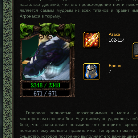
настолько древний, что его происхождение почти нико
является самым мудрым из всех титанов и правит им
Агронакса в тюрьму.
Атака
102-114
Броня
7
Гиперион полностью невосприимчив к магии и 
мастерством ведения боя. Еще никому не удавалось поб
бою, что значительно повысило его авторитет среди
помогает ему железно править ими. Гиперион поклялся
существо, которое постоянно выполняет его важнейшие 