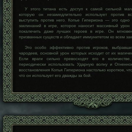
У этого титана есть доступ к самой сильной маг
которую он незамедлительно использует против вс
выступить против него. Копье Гипериона — это одно
заклинаний в игре, которое наносит массивный урон
покалечить даже лучших героев в игре. Он мгновен
призванных существ и обладает иммунитетом ко всем зак
Это особо эффективно против игроков, выбравши
чародеев, основной урон которых исходит от их магиче
Если враги сильно превосходят его в количестве
периодически использовать Ударную волну и Огненн
восстановления Копья Гипериона настолько короткое, чт
что он использует его дважды за бой.