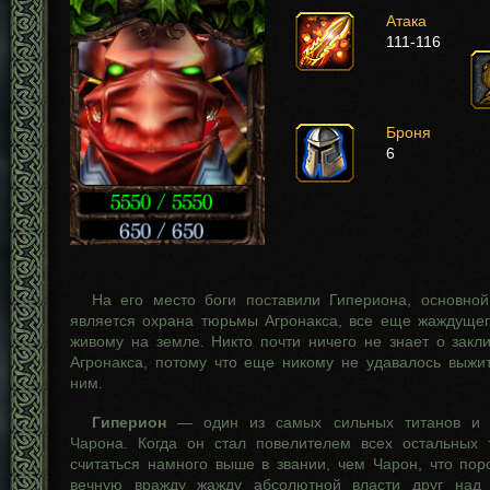
Атака
111-116
Броня
6
На его место боги поставили Гипериона, основной
является охрана тюрьмы Агронакса, все еще жаждущег
живому на земле. Никто почти ничего не знает о закл
Агронакса, потому что еще никому не удавалось выжит
ним.
Гиперион
— один из самых сильных титанов и г
Чарона. Когда он стал повелителем всех остальных 
считаться намного выше в звании, чем Чарон, что по
вечную вражду жажду абсолютной власти друг над 