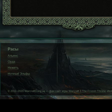
Расы
Альянс
Орда
Нежить
Ночные Эльфы
© 2011–2020 Warcraft3.org.ua —
фан сайт игры Warcraft 3 The Frozen Throne
. Ис