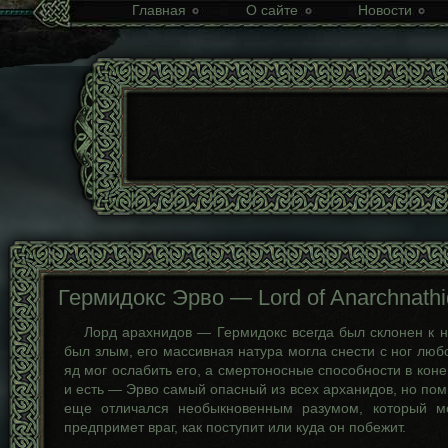
Главная
О сайте
Новости
Гермидокс Эрво — Lord of Anarchnathi
Лорд арахнидов — Гермидокс всегда был склонен к н
был злым, его массивная натура могла снести с ног любо
яд мог ослабить его, а смертоносные способности в конец
и есть — Эрво самый опасный из всех арханидов, но поми
еще отличался необыкновенным разумом, который мо
предпримет враг, как поступит или куда он побежит.