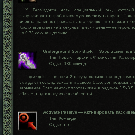
У Гермидокса есть специальный ген, которы
выпрыскивает вырабатываемую кислоту на врага. Попа
кислота начинает разлагать его броню, что снижает е
Кислоты хватает на 2 секунды, а если цель — не герой, т
на 0.75 секунды дольше.
Underground Step Back — Зарывание под
Тип: Навык, Паралич, Физический, Канали
Отдых: 130 секунд
Гермидокс в течении 2 секунд зарывается под землю
8ми до 6ти секунд вылазит на своей базе, роя подземный
зарывание Эрво наносит противникам в радиусе 3.5х3.5 
сбивает подготовку их способностей.
Activate Passive — Активировать пассив
Тип: Команда
Отдых: нет