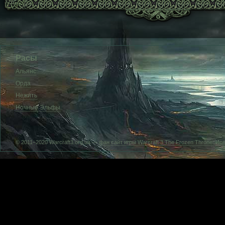
Расы
Альянс
Орда
Нежить
Ночные Эльфы
© 2011–2020 Warcraft3.org.ua —
фан сайт игры Warcraft 3 The Frozen Throne
. Ис