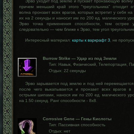
Эрво уходит под землю и пускает пронзающую волну 
причем меньший край этого "треугольника" отходит о
волна пронзает всех врагов, которых встретит у себя на
их на 2 секунды и наносит им по 200 ед. магического ур
Эрво точка применения способности, тем острее уг
следовательно — чем ближе к Эрво, тем угол треугольник
Интересный материал:
карты к варкрафт 3
, не пропус
Burrow Strike — Удар из под Земли
Тип: Навык, Физический, Телепортация, П
Отдых: 22 секунды
Эрво зарывается под землю и под ней перемещается 
после чего выкапывается и пронзает всех врагов в 
острыми шипами, нанося им по 200 ед. магического ур
на 1.50 секунд. Ранг способности - 8х8.
Corrosive Gene — Гены Кислоты
Тип: Пассивная способность
Отдых: нет